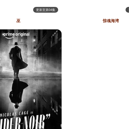
更新至第04集
巫
惊魂海湾