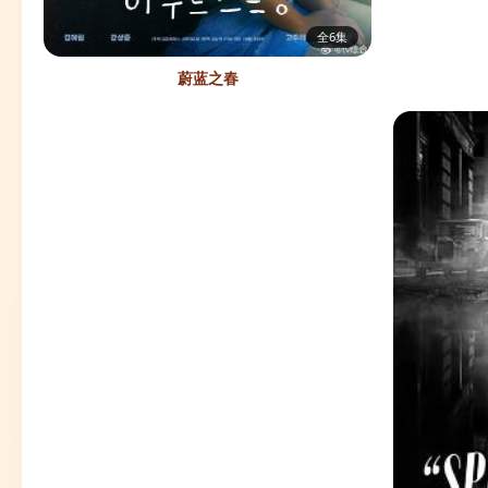
全6集
蔚蓝之春