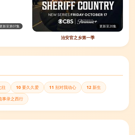
更新至第07集
更新至20集
治安官之乡第一季
北往
10
要久久爱
11
别对我动心
12
新生
诡事录之西行