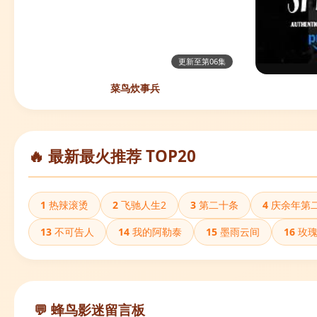
更新至第06集
菜鸟炊事兵
🔥 最新最火推荐 TOP20
1
热辣滚烫
2
飞驰人生2
3
第二十条
4
庆余年第
13
不可告人
14
我的阿勒泰
15
墨雨云间
16
玫瑰
💬 蜂鸟影迷留言板