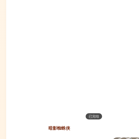
已完结
暗影蜘蛛侠