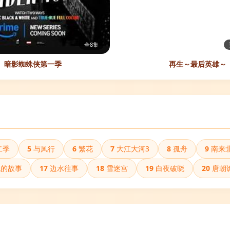
全8集
暗影蜘蛛侠第一季
再生～最后英雄～
二季
5
与凤行
6
繁花
7
大江大河3
8
孤舟
9
南来
的故事
17
边水往事
18
雪迷宫
19
白夜破晓
20
唐朝