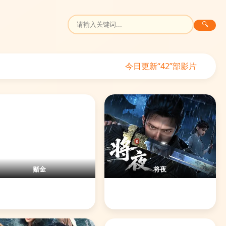
🔍
今日更新“42”部影片
赌金
将夜